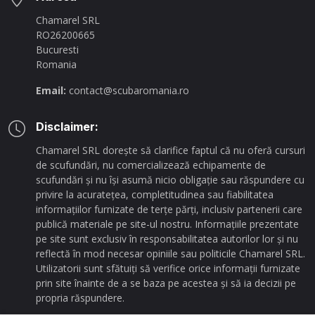
Chamarel SRL
RO26200665
Bucuresti
Romania
Email:
contact@scubaromania.ro
Disclaimer:
Chamarel SRL dorește să clarifice faptul că nu oferă cursuri
de scufundări, nu comercializează echipamente de
scufundări și nu își asumă nicio obligație sau răspundere cu
privire la acuratețea, completitudinea sau fiabilitatea
informațiilor furnizate de terțe părți, inclusiv partenerii care
publică materiale pe site-ul nostru. Informațiile prezentate
pe site sunt exclusiv în responsabilitatea autorilor lor și nu
reflectă în mod necesar opiniile sau politicile Chamarel SRL.
Utilizatorii sunt sfătuiți să verifice orice informații furnizate
prin site înainte de a se baza pe acestea și să ia decizii pe
propria răspundere.