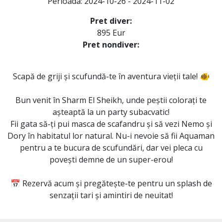
Perioada: 2024-10-26 - 2024-11-02
Pret diver:
895 Eur
Pret nondiver:
Scapă de griji și scufundă-te în aventura vieții tale! 🐠
Bun venit în Sharm El Sheikh, unde peștii colorați te
așteaptă la un party subacvatic!
Fii gata să-ți pui masca de scafandru și să vezi Nemo și
Dory în habitatul lor natural. Nu-i nevoie să fii Aquaman
pentru a te bucura de scufundări, dar vei pleca cu
povești demne de un super-erou!
📅 Rezervă acum și pregătește-te pentru un splash de
senzații tari și amintiri de neuitat!