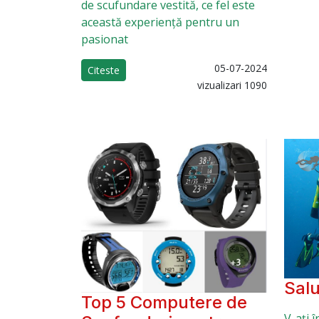
de scufundare vestită, ce fel este
această experiență pentru un
pasionat
05-07-2024
Citeste
vizualizari 1090
Salu
Top 5 Computere de
V-ați 