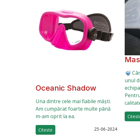
Mas
🤿 Cân
unul d
Oceanic Shadow
echipa
Pentru
Una dintre cele mai fiabile măști.
calitat
Am cumpărat foarte multe până
m-am oprit la ea.
Citest
25-06-2024
Citeste