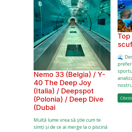
Top 
scu
🌊 Des
prefer
sportu
Nemo 33 (Belgia) / Y-
analiz
40 The Deep Joy
nostr
(Italia) / Deepspot
(Polonia) / Deep Dive
Citest
(Dubai
Multă lume vrea să știe cum te
simți și de ce ai merge la o piscină