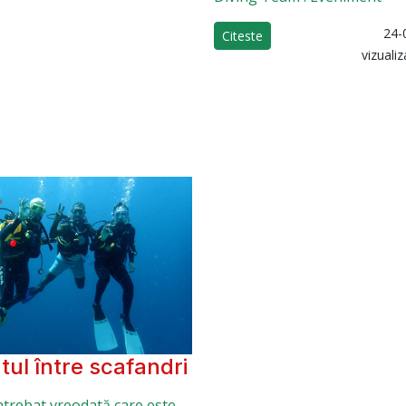
24-
Citeste
vizualiz
tul între scafandri
întrebat vreodată care este