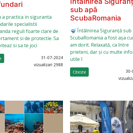
Întâlnirea Siguran
fundari
sub apă
ScubaRomania
 a practica in siguranta
arile specialistii
🤿 Întâlnirea Siguranță sub
nda reguli foarte clare de
ScubaRomania a fost așa cu
tament si de protectie. Sa
am dorit. Relaxată, ca între
viteaz si sa te joci
prieteni, dar și cu multe info
31-07-2024
e
utile î
vizualizari 2988
30-
Citeste
vizualiz