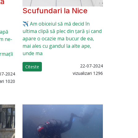
ță
Scufundari la Nice
✈️ Am obiceiul să mă decid în
ultima clipă să plec din țară și cand
 apă
apare o ocazie ma bucur de ea,
m ne-
mai ales cu gandul la alte ape,
unde ma
rmațîi
22-07-2024
Citeste
vizualizari 1296
07-2024
ari 1020