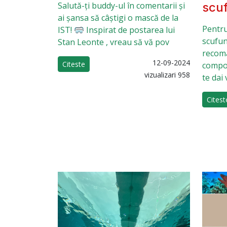
Salută-ți buddy-ul în comentarii și
scu
ai șansa să câștigi o mască de la
Pentru
IST! 🥽 Inspirat de postarea lui
scufund
Stan Leonte , vreau să vă pov
recoma
12-09-2024
Citeste
compor
vizualizari 958
te dai 
Citest