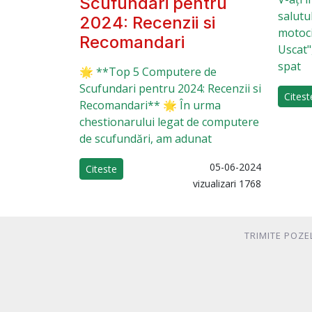
Scufundari pentru
salutu
2024: Recenzii si
motocic
Recomandari
Uscat",
spat
🌟 **Top 5 Computere de
Scufundari pentru 2024: Recenzii si
Citest
Recomandari** 🌟 În urma
chestionarului legat de computere
de scufundări, am adunat
05-06-2024
Citeste
vizualizari 1768
TRIMITE POZE