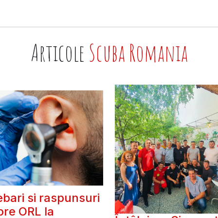
Articole
Scuba Romania
ebari si raspunsuri
pre ORL la