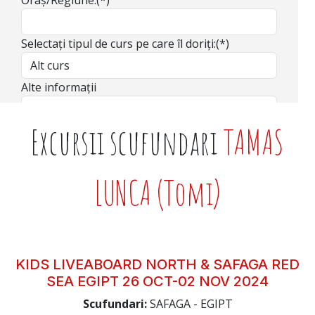
Selectați tipul de curs pe care îl doriți:(*)
Alte informații
Excursii scufundari
TAMAS
Sunt de acord ca ScubaRomania.ro să
prelucreze informațiile mele personale în
LUNCA (Tomi)
conformitate cu politica de confidențialitate a
site-ului si să trimită datele mele personale
către instructorii parteneri .
Trimiteți Formularul
KIDS LIVEABOARD NORTH & SAFAGA RED
SEA EGIPT 26 OCT-02 NOV 2024
Scufundari:
SAFAGA - EGIPT