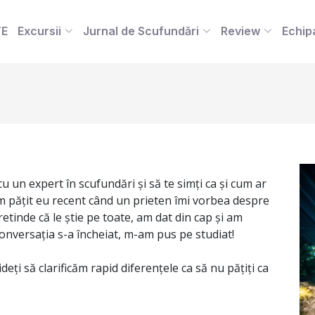
TE
Excursii
Jurnal de Scufundări
Review
Echip
cu un expert în scufundări și să te simți ca și cum ar
am pățit eu recent când un prieten îmi vorbea despre
etinde că le știe pe toate, am dat din cap și am
onversația s-a încheiat, m-am pus pe studiat!
deți să clarificăm rapid diferențele ca să nu pățiți ca