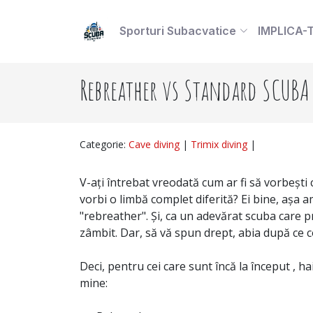
Sporturi Subacvatice
IMPLICA-
Rebreather vs Standard SCUBA
Categorie:
Cave diving
|
Trimix diving
|
V-ați întrebat vreodată cum ar fi să vorbești 
vorbi o limbă complet diferită? Ei bine, așa 
"rebreather". Și, ca un adevărat scuba care pr
zâmbit. Dar, să vă spun drept, abia după ce c
Deci, pentru cei care sunt încă la început , hai
mine: