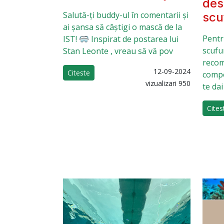
des
Salută-ți buddy-ul în comentarii și
scu
ai șansa să câștigi o mască de la
Pentr
IST! 🥽 Inspirat de postarea lui
scufun
Stan Leonte , vreau să vă pov
recom
12-09-2024
Citeste
compo
vizualizari 950
te dai
Cites