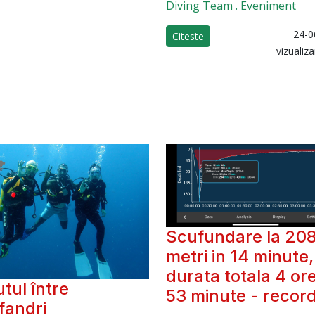
Diving Team . Eveniment
24-0
Citeste
vizualiz
Scufundare la 20
metri in 14 minute,
durata totala 4 ore
utul între
53 minute - recor
fandri