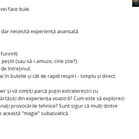
 vei face bule.
, dar necesită experiență avansată.
 funnn!).
știi (sau să-i amuze, cine știe?).
 de întreținut.
în butelie și cât de rapid respiri - simplu și direct.
er și vă simțiți parcă puțin extratereștri cu
părtășiți din experiența voastră? Cum este să explorezi
onați provocările tehnice? Sunt sigur că mulți dintre
e această "magie" subacvatică.