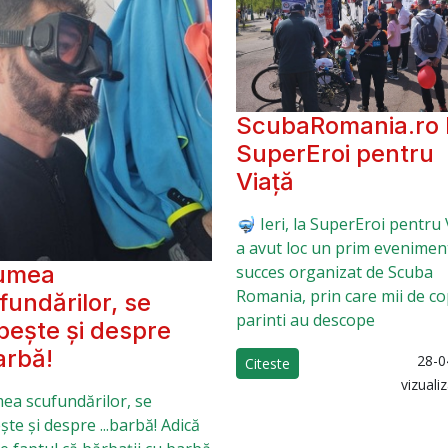
ScubaRomania.ro 
SuperEroi pentru
Viață
🤿 Ieri, la SuperEroi pentru 
a avut loc un prim evenimen
lumea
succes organizat de Scuba
Romania, prin care mii de cop
fundărilor, se
parinti au descope
bește și despre
arbă!
28-0
Citeste
vizuali
mea scufundărilor, se
te și despre ...barbă! Adică