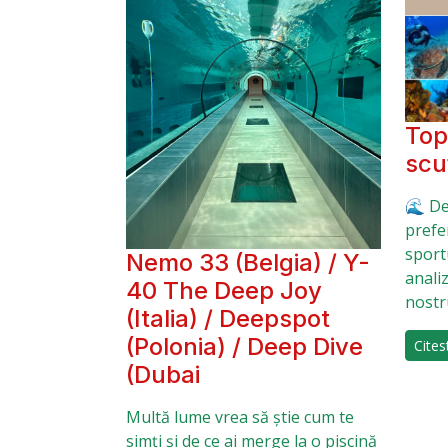
Top
scu
🌊 De
prefe
sport
Nemo 33 (Belgia) / Y-
anali
40 The Deep Joy
nostr
(Italia) / Deepspot
(Polonia) / Deep Dive
Cites
(Dubai
Multă lume vrea să știe cum te
simți și de ce ai merge la o piscină