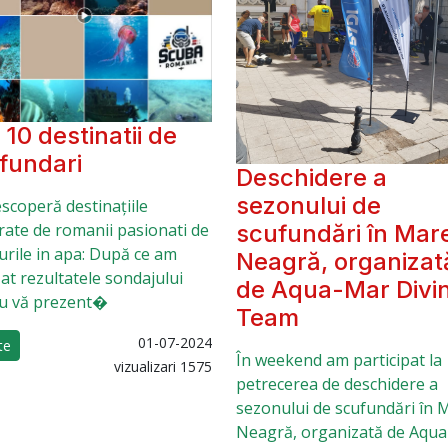
 10 destinatii de
fundari
Deschidere a
sezonului de
scoperă destinațiile
rate de romanii pasionati de
scufundări în Mar
urile in apa: După ce am
Neagră, organizat
zat rezultatele sondajului
de Aqua-Mar Divi
u vă prezent�
Team
01-07-2024
te
În weekend am participat la
vizualizari 1575
petrecerea de deschidere a
sezonului de scufundări în 
Neagră, organizată de Aqu