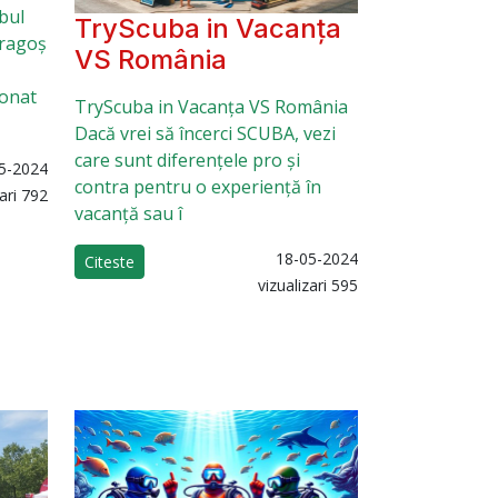
ubul
TryScuba in Vacanța
Dragoș
VS România
ionat
TryScuba in Vacanța VS România
Dacă vrei să încerci SCUBA, vezi
care sunt diferențele pro și
5-2024
contra pentru o experiență în
zari 792
vacanță sau î
18-05-2024
Citeste
vizualizari 595