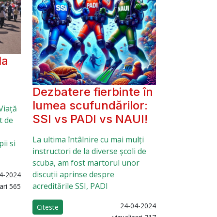
la
Dezbatere fierbinte în
lumea scufundărilor:
Viață
SSI vs PADI vs NAUI!
t de
La ultima întâlnire cu mai mulți
ii si
instructori de la diverse școli de
scuba, am fost martorul unor
discuții aprinse despre
4-2024
acreditările SSI, PADI
zari 565
24-04-2024
Citeste