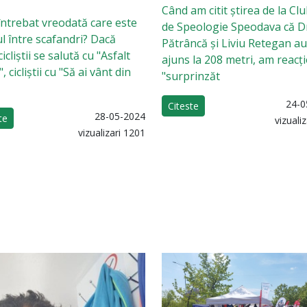
Când am citit știrea de la Cl
 întrebat vreodată care este
de Speologie Speodava că 
ul între scafandri? Dacă
Pătrâncă și Liviu Retegan au
cliștii se salută cu "Asfalt
ajuns la 208 metri, am reacț
, cicliștii cu "Să ai vânt din
"surprinzăt
24-0
Citeste
28-05-2024
te
vizuali
vizualizari 1201