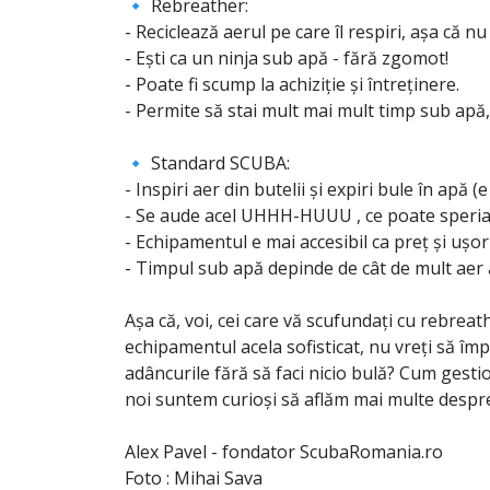
🔹 Rebreather:
- Reciclează aerul pe care îl respiri, așa că nu
- Ești ca un ninja sub apă - fără zgomot!
- Poate fi scump la achiziție și întreținere.
- Permite să stai mult mai mult timp sub apă
🔹 Standard SCUBA:
- Inspiri aer din butelii și expiri bule în apă (e
- Se aude acel UHHH-HUUU , ce poate speria pe
- Echipamentul e mai accesibil ca preț și ușor
- Timpul sub apă depinde de cât de mult aer ai 
Așa că, voi, cei care vă scufundați cu rebreath
echipamentul acela sofisticat, nu vreți să îm
adâncurile fără să faci nicio bulă? Cum gesti
noi suntem curioși să aflăm mai multe despr
Alex Pavel - fondator ScubaRomania.ro
Foto : Mihai Sava