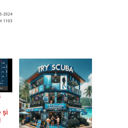
6-2024
ari 1103
8
 și
d