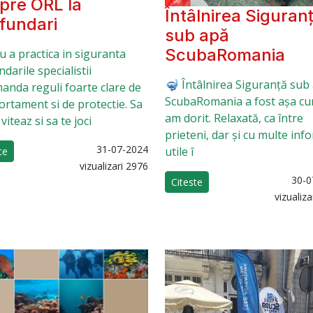
pre ORL la
Întâlnirea Siguran
fundari
sub apă
ScubaRomania
u a practica in siguranta
darile specialistii
🤿 Întâlnirea Siguranță sub
anda reguli foarte clare de
ScubaRomania a fost așa cu
rtament si de protectie. Sa
am dorit. Relaxată, ca între
 viteaz si sa te joci
prieteni, dar și cu multe info
31-07-2024
utile î
te
vizualizari 2976
30-0
Citeste
vizualiz