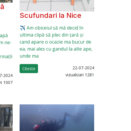
ță
Scufundari la Nice
✈️ Am obiceiul să mă decid în
ultima clipă să plec din țară și
 apă
cand apare o ocazie ma bucur de
m ne-
ea, mai ales cu gandul la alte ape,
unde ma
rmațîi
22-07-2024
Citeste
vizualizari 1281
7-2024
ari 1007