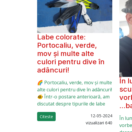
Labe colorate:
Portocaliu, verde,
mov și multe alte
culori pentru dive în
adâncuri!
În 
🌈 Portocaliu, verde, mov și multe
scu
alte culori pentru dive în adâncuri!
vor
🐠 Într-o postare anterioară, am
discutat despre tipurile de labe
...b
12-05-2024
Citeste
În lu
vizualizari 640
vorbeș