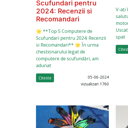
Scufundari pentru
V-ați
2024: Recenzii si
salut
Recomandari
motoci
Uscat"
🌟 **Top 5 Computere de
spat
Scufundari pentru 2024: Recenzii
si Recomandari** 🌟 În urma
Cites
chestionarului legat de
computere de scufundări, am
adunat
05-06-2024
Citeste
vizualizari 1760