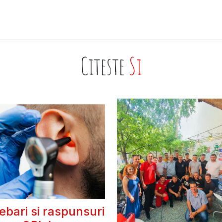
Citeste
Si
rebari si raspunsuri